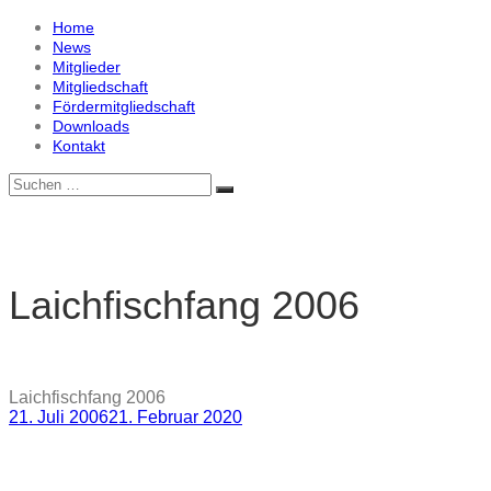
Zum
Home
Leine
Inhalt
News
Lachs
springen
Mitglieder
e.V.
Mitgliedschaft
Fördermitgliedschaft
Downloads
Kontakt
Suche
Suchen
nach:
Laichfischfang 2006
Laichfischfang 2006
21. Juli 2006
21. Februar 2020