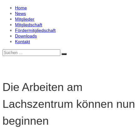
Zum
Home
Leine
Inhalt
News
Lachs
springen
Mitglieder
e.V.
Mitgliedschaft
Fördermitgliedschaft
Downloads
Kontakt
Suche
Suchen
nach:
Die Arbeiten am
Lachszentrum können nun
beginnen